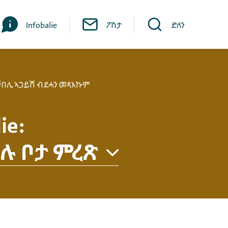
Infobalie
ፖስታ
ድለን
ቐበሊ ኣጋይሽ ብደሓን መጻእኩም
ie
:
ሉ ቦታ ምረጽ