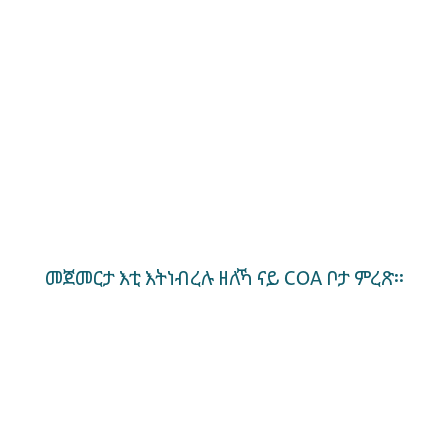
መጀመርታ እቲ እትነብረሉ ዘለኻ ናይ COA ቦታ ምረጽ።