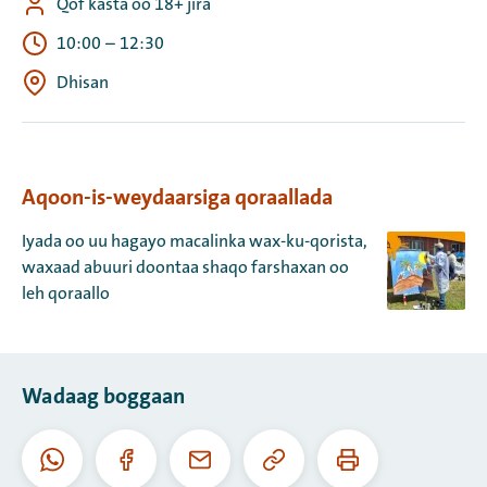
Qof kasta oo 18+ jira
10:00
–
12:30
Dhisan
Aqoon-is-weydaarsiga qoraallada
Iyada oo uu hagayo macalinka wax-ku-qorista,
waxaad abuuri doontaa shaqo farshaxan oo
leh qoraallo
Wadaag boggaan
Koobiyee
Daabac
Whatsapp
Facebook
I-