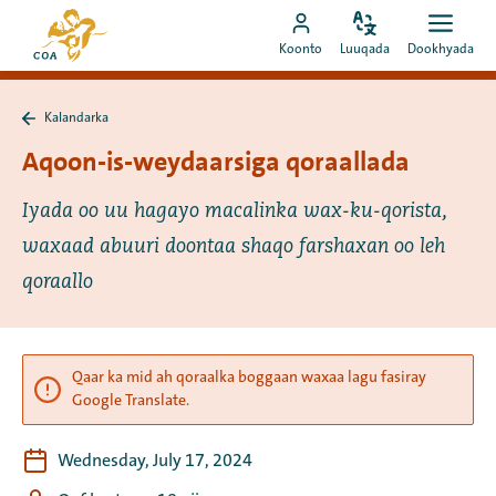
Si
Ee
toos
Bedel
Fur
Booqo
bogga
Koonto
Luuqada
Dookhyada
luuqada
dookh
ah
akoonka
hore
u
MyCOA
ee
booqo
Kalandarka
MyCOA
Ku
tusmada
laabo
Aqoon-is-weydaarsiga qoraallada
Kalandarka
Iyada oo uu hagayo macalinka wax-ku-qorista,
waxaad abuuri doontaa shaqo farshaxan oo leh
qoraallo
Qaar ka mid ah qoraalka boggaan waxaa lagu fasiray
Google Translate.
Wednesday, July 17, 2024