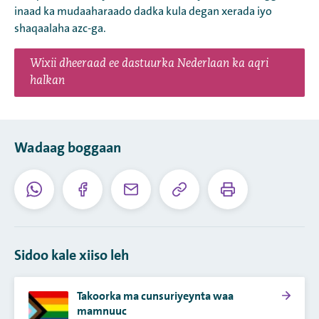
inaad ka mudaaharaado dadka kula degan xerada iyo
shaqaalaha azc-ga.
Wixii dheeraad ee dastuurka Nederlaan ka aqri
halkan
Wadaag boggaan
Koobiyee
Daabac
Whatsapp
Facebook
I-
URL-
boggaan
meel
kaan
Sidoo kale xiiso leh
Takoorka ma cunsuriyeynta waa
mamnuuc