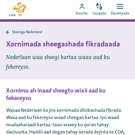
Si
Ee
toos
Bedel
Fur
Booqo
bogga
Koonto
Luuqada
Dookhyada
luuqada
dookh
ah
akoonka
hore
u
MyCOA
ee
booqo
Sharciga Nederland
MyCOA
Ku
tusmada
laabo
Xornimada sheegashada fikradaada
Sharciga
Nederland
Nederlaan waa sheegi kartaa waxa aad ku
fekereyso.
Xornimo ah inaad sheegto wixii aad ku
fekereyso
Waxaa Nederlaan ka jira xornimada dhiibashada fikrada.
Waxa aad ku fekereyso waad sheegan kartaa. Iyo waad
mudaaharaadi kartaa. taasi waxey ku qoran tahay
dastuurka. Haddii aad degan tahay xerada dejinta ee COA,