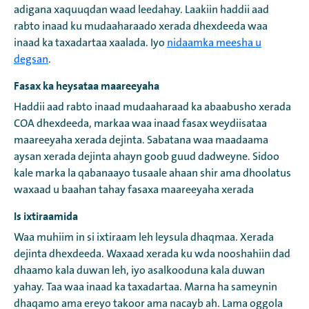
adigana xaquuqdan waad leedahay. Laakiin haddii aad
rabto inaad ku mudaaharaado xerada dhexdeeda waa
inaad ka taxadartaa xaalada. Iyo
nidaamka meesha u
degsan
.
Fasax ka heysataa maareeyaha
Haddii aad rabto inaad mudaaharaad ka abaabusho xerada
COA dhexdeeda, markaa waa inaad fasax weydiisataa
maareeyaha xerada dejinta. Sabatana waa maadaama
aysan xerada dejinta ahayn goob guud dadweyne. Sidoo
kale marka la qabanaayo tusaale ahaan shir ama dhoolatus
waxaad u baahan tahay fasaxa maareeyaha xerada
Is ixtiraamida
Waa muhiim in si ixtiraam leh leysula dhaqmaa. Xerada
dejinta dhexdeeda. Waxaad xerada ku wda nooshahiin dad
dhaamo kala duwan leh, iyo asalkooduna kala duwan
yahay. Taa waa inaad ka taxadartaa. Marna ha sameynin
dhaqamo ama ereyo takoor ama nacayb ah. Lama oggola