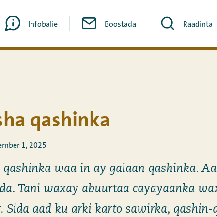
Infobalie
Boostada
Raadinta
ha qashinka
ember 1, 2025
ashinka waa in ay galaan qashinka. Aa
da. Tani waxay abuurtaa cayayaanka wa
. Sida aad ku arki karto sawirka, qashin