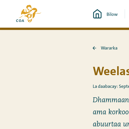
Si
Ee
toos
Bilow
bogga
ah
hore
u
ee
booqo
MyCOA
tusmada
Wararka
Ku
laabo
Wararka
Weelas
La daabacay: Sept
Dhammaan q
ama korkoo
abuurtaa ur