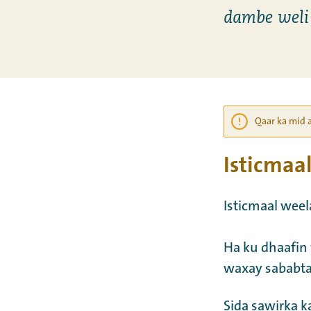
dambe weli
Qaar ka mid 
Isticmaa
Isticmaal weel
Ha ku dhaafin
waxay sababta
Sida sawirka 