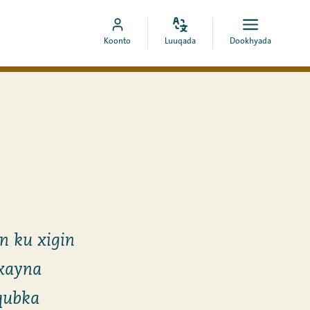
Bedel
Fur
Booqo
Koonto
Luuqada
Dookhyada
luuqada
dookhyad
akoonka
MyCOA
n ku xigin
xayna
-qubka