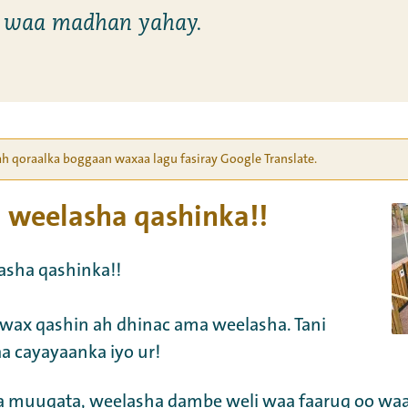
 waa madhan yahay.
ah qoraalka boggaan waxaa lagu fasiray Google Translate.
l weelasha qashinka!!
asha qashinka!!
 wax qashin ah dhinac ama weelasha. Tani
a cayayaanka iyo ur!
ka muuqata, weelasha dambe weli waa faaruq oo waa 