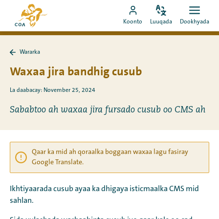
Si
Ee
toos
Bedel
Fur
Booqo
bogga
Koonto
Luuqada
Dookhyada
luuqada
dookh
ah
akoonka
hore
u
MyCOA
ee
booqo
Wararka
MyCOA
Ku
tusmada
laabo
Waxaa jira bandhig cusub
Wararka
La daabacay: November 25, 2024
Sababtoo ah waxaa jira fursado cusub oo CMS ah
Qaar ka mid ah qoraalka boggaan waxaa lagu fasiray
Google Translate.
Ikhtiyaarada cusub ayaa ka dhigaya isticmaalka CMS mid
sahlan.