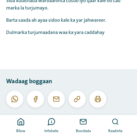
Sida xulashada warbaahinta cusub iyo qaar kale oo cad
marka la turjumayo.
Barta saxda ah ayaa sidoo kale ka yar jahwareer.
Dulmarka turjumaadana waa ka yara caddahay
Wadaag boggaan
Koobiyee
Daabac
Whatsapp
Facebook
I-
URL-
boggaan
meel
kaan
Bilow
Infobalie
Boostada
Raadinta