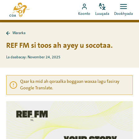
Si
Ee
toos
Bedel
Fur
Booqo
bogga
Koonto
Luuqada
Dookhyada
luuqada
dookh
ah
akoonka
hore
u
MyCOA
ee
booqo
Wararka
MyCOA
Ku
tusmada
laabo
REF FM si toos ah ayey u socotaa.
Wararka
La daabacay: November 24, 2025
Qaar ka mid ah qoraalka boggaan waxaa lagu fasiray
Google Translate.