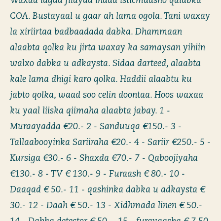
Waxaa lagaa filayaa inaad isticmaasho qalabka
COA. Bustayaal u gaar ah lama ogola. Tani waxay
la xiriirtaa badbaadada dabka. Dhammaan
alaabta qolka ku jirta waxay ka samaysan yihiin
walxo dabka u adkaysta. Sidaa darteed, alaabta
kale lama dhigi karo qolka. Haddii alaabtu ku
jabto qolka, waad soo celin doontaa. Hoos waxaa
ku yaal liiska qiimaha alaabta jabay. 1 -
Muraayadda €20.- 2 - Sanduuqa €150.- 3 -
Tallaabooyinka Sariiraha €20.- 4 - Sariir €250.- 5 -
Kursiga €30.- 6 - Shaxda €70.- 7 - Qaboojiyaha
€130.- 8 - TV € 130.- 9 - Furaash € 80.- 10 -
Daaqad € 50.- 11 - qashinka dabka u adkaysta €
30.- 12 - Daah € 50.- 13 - Xidhmada linen € 50.-