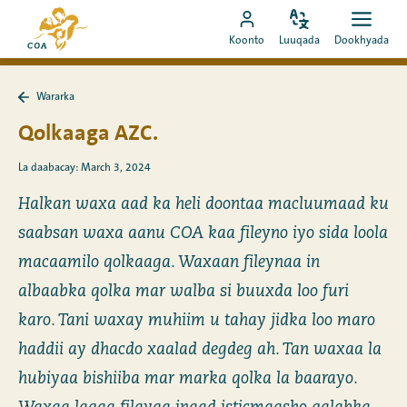
Si
Ee
toos
Bedel
Fur
Booqo
bogga
Koonto
Luuqada
Dookhyada
luuqada
dookh
ah
akoonka
hore
u
MyCOA
ee
booqo
Wararka
MyCOA
Ku
tusmada
laabo
Qolkaaga AZC.
Wararka
La daabacay: March 3, 2024
Halkan waxa aad ka heli doontaa macluumaad ku
saabsan waxa aanu COA kaa fileyno iyo sida loola
macaamilo qolkaaga. Waxaan fileynaa in
albaabka qolka mar walba si buuxda loo furi
karo. Tani waxay muhiim u tahay jidka loo maro
haddii ay dhacdo xaalad degdeg ah. Tan waxaa la
hubiyaa bishiiba mar marka qolka la baarayo.