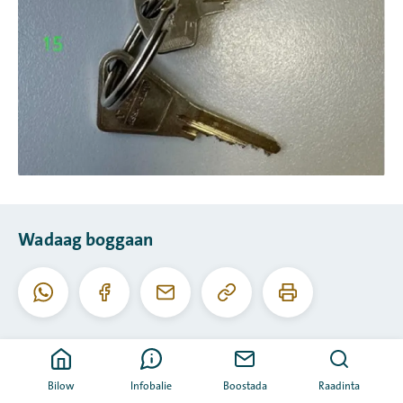
Wadaag boggaan
Koobiyee
Daabac
Whatsapp
Facebook
I-
URL-
boggaan
meel
kaan
Bilow
Infobalie
Boostada
Raadinta