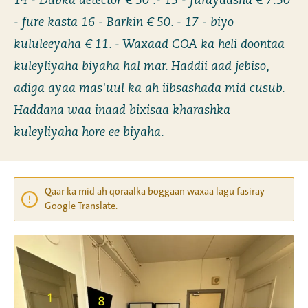
14 - Dabka detector € 50 .- 15 - furayaasha € 7.50
- fure kasta 16 - Barkin € 50. - 17 - biyo
kululeeyaha € 11. - Waxaad COA ka heli doontaa
kuleyliyaha biyaha hal mar. Haddii aad jebiso,
adiga ayaa mas'uul ka ah iibsashada mid cusub.
Haddana waa inaad bixisaa kharashka
kuleyliyaha hore ee biyaha.
Qaar ka mid ah qoraalka boggaan waxaa lagu fasiray
Google Translate.