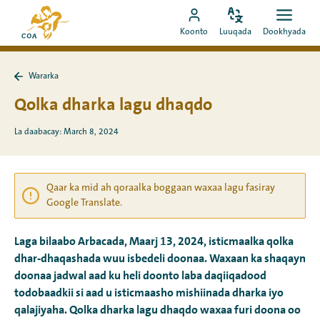
Si
Ee
toos
Bedel
Fur
Booqo
bogga
Koonto
Luuqada
Dookhyada
luuqada
dookh
ah
akoonka
hore
u
MyCOA
ee
booqo
Wararka
MyCOA
Ku
tusmada
laabo
Qolka dharka lagu dhaqdo
Wararka
La daabacay: March 8, 2024
Qaar ka mid ah qoraalka boggaan waxaa lagu fasiray
Google Translate.
Laga bilaabo Arbacada, Maarj 13, 2024, isticmaalka qolka
dhar-dhaqashada wuu isbedeli doonaa. Waxaan ka shaqayn
doonaa jadwal aad ku heli doonto laba daqiiqadood
todobaadkii si aad u isticmaasho mishiinada dharka iyo
qalajiyaha. Qolka dharka lagu dhaqdo waxaa furi doona oo