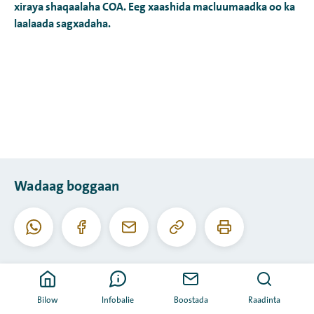
xiraya shaqaalaha COA. Eeg xaashida macluumaadka oo ka
laalaada sagxadaha.
Wadaag boggaan
Koobiyee
Daabac
Whatsapp
Facebook
I-
URL-
boggaan
meel
kaan
Bilow
Infobalie
Boostada
Raadinta