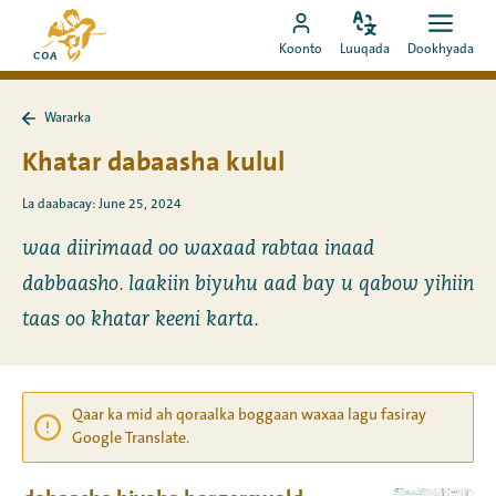
Si
Ee
toos
Bedel
Fur
Booqo
bogga
Koonto
Luuqada
Dookhyada
luuqada
dookh
ah
akoonka
hore
u
MyCOA
ee
booqo
Wararka
MyCOA
Ku
tusmada
laabo
Khatar dabaasha kulul
Wararka
La daabacay: June 25, 2024
waa diirimaad oo waxaad rabtaa inaad
dabbaasho. laakiin biyuhu aad bay u qabow yihiin
taas oo khatar keeni karta.
Qaar ka mid ah qoraalka boggaan waxaa lagu fasiray
Google Translate.