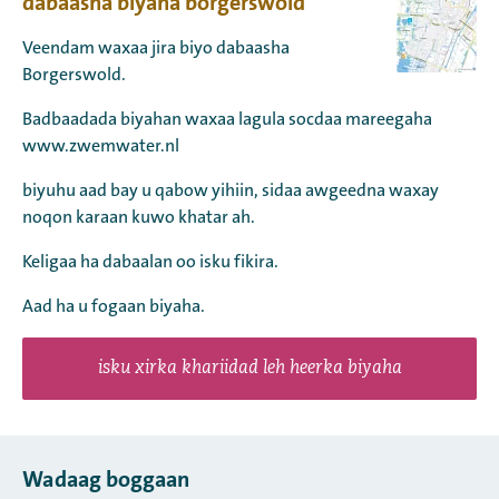
dabaasha biyaha borgerswold
Veendam waxaa jira biyo dabaasha
Borgerswold.
Badbaadada biyahan waxaa lagula socdaa mareegaha
www.zwemwater.nl
biyuhu aad bay u qabow yihiin, sidaa awgeedna waxay
noqon karaan kuwo khatar ah.
Keligaa ha dabaalan oo isku fikira.
Aad ha u fogaan biyaha.
isku xirka khariidad leh heerka biyaha
Wadaag boggaan