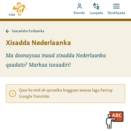
Si
Ee
toos
Bedel
Fur
Booqo
bogga
Koonto
Luuqada
Dookhyada
luuqada
dookh
ah
akoonka
hore
u
MyCOA
ee
booqo
Saacadaha furitaanka
MyCOA
Ku
tusmada
laabo
Xisadda Nederlaanka
Saacadaha
furitaanka
Ma doonaysaa inaad xisadda Nederlaanka
qaadato? Markaa isxaadiri!
Qaar ka mid ah qoraalka boggaan waxaa lagu fasiray
Google Translate.