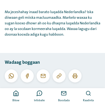
Ma jeceshahay inaad barato luqadda Nederlandka? Iska
diiwaan geli miiska macluumaadka. Markelo waxaa ku
sugan kooxo dhowr ah oo ku dhaqma luqadda Nederlandka
oo ay la socdaan kormeeraha luqadda. Waxaa lagugu dari
doonaa kooxda adiga kugu habboon.
Wadaag boggaan
Koobiyee
Daabac
Whatsapp
Facebook
I-
URL-
boggaan
meel
kaan
Bilow
Infobalie
Boostada
Raadinta