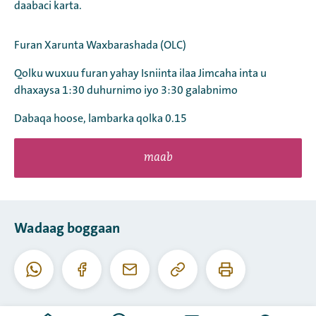
daabaci karta.
Furan Xarunta Waxbarashada (OLC)
Qolku wuxuu furan yahay Isniinta ilaa Jimcaha inta u
dhaxaysa 1:30 duhurnimo iyo 3:30 galabnimo
Dabaqa hoose, lambarka qolka 0.15
maab
Wadaag boggaan
Koobiyee
Daabac
Whatsapp
Facebook
I-
URL-
boggaan
meel
kaan