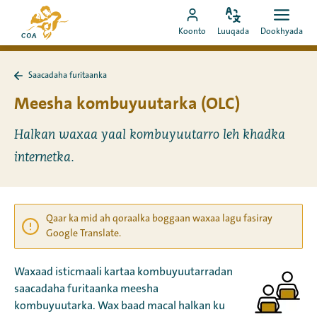
Si
Ee
toos
Bedel
Fur
Booqo
bogga
Koonto
Luuqada
Dookhyada
luuqada
dookh
ah
akoonka
hore
u
MyCOA
ee
booqo
Saacadaha furitaanka
MyCOA
Ku
tusmada
laabo
Meesha kombuyuutarka (OLC)
Saacadaha
furitaanka
Halkan waxaa yaal kombuyuutarro leh khadka
internetka.
Qaar ka mid ah qoraalka boggaan waxaa lagu fasiray
Google Translate.
Waxaad isticmaali kartaa kombuyuutarradan
saacadaha furitaanka meesha
kombuyuutarka. Wax baad macal halkan ku