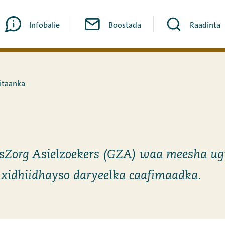
Infobalie
Boostada
Raadinta
itaanka
sZorg Asielzoekers (GZA) waa meesha ug
 xidhiidhayso daryeelka caafimaadka.