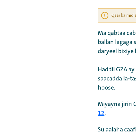
Qaar ka mid 
Ma qabtaa cab
ballan lagaga
daryeel bixiye
Haddii GZA ay
saacadda la-ta
hoose.
Miyayna jirin
12
.
Su'aalaha caa