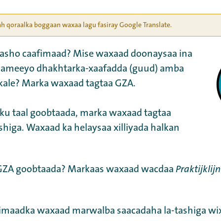
ah qoraalka boggaan waxaa lagu fasiray Google Translate.
asho caafimaad? Mise waxaad doonaysaa ina
 sameeyo dhakhtarka-xaafadda (guud) amba
 kale? Marka waxaad tagtaa GZA.
 ku taal goobtaada, marka waxaad tagtaa
shiga. Waxaad ka helaysaa xilliyada halkan
 GZA goobtaada? Markaas waxaad wacdaa
Praktijklijn
fimaadka waxaad marwalba saacadaha la-tashiga wix