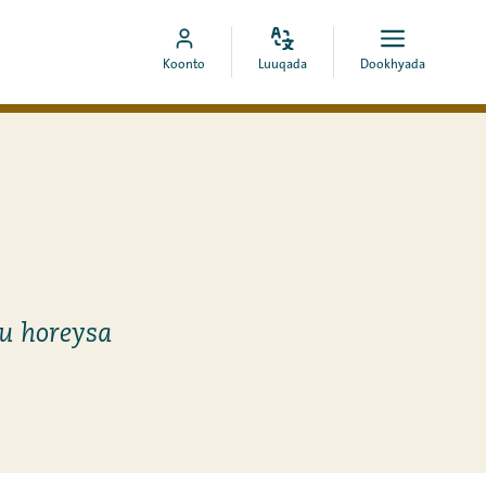
Bedel
Fur
Booqo
Koonto
Luuqada
Dookhyada
luuqada
dookhyad
akoonka
MyCOA
u horeysa