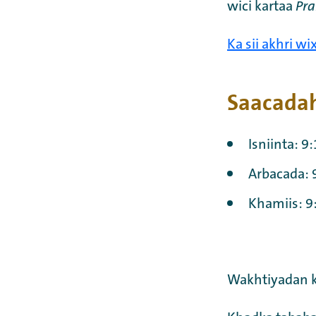
wici kartaa
Pra
Ka sii akhri w
Saacadah
Isniinta: 
Arbacada: 
Khamiis: 9
Wakhtiyadan k