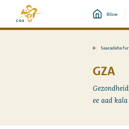
Si
Ee
toos
Bilow
bogga
ah
hore
u
ee
booqo
MyCOA
tusmada
Saacadaha fur
Ku
laabo
Saacadaha
GZA
furitaanka
Gezondheid
ee aad kala