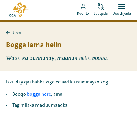
Si
Ee
toos
Bedel
Fur
Booqo
bogga
Koonto
Luuqada
Dookhyada
luuqada
dookh
ah
akoonka
hore
u
MyCOA
ee
booqo
Bilow
MyCOA
Ku
tusmada
laabo
Bogga lama helin
Bilow
Waan ka xunnahay, maanan helin bogga.
Isku day qaababka xigo ee aad ku raadinayso xog:
Booqo
bogga hore
, ama
Tag miiska macluumaadka.