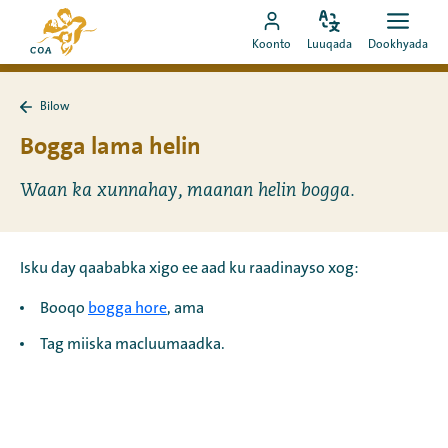
Si
Ee
toos
Bedel
Fur
Booqo
bogga
Koonto
Luuqada
Dookhyada
luuqada
dookh
ah
akoonka
hore
u
MyCOA
ee
booqo
Bilow
MyCOA
Ku
tusmada
laabo
Bogga lama helin
Bilow
Waan ka xunnahay, maanan helin bogga.
Isku day qaababka xigo ee aad ku raadinayso xog:
Booqo
bogga hore
, ama
Tag miiska macluumaadka.