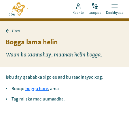
Si
Ee
toos
Bedel
Fur
Booqo
bogga
Koonto
Luuqada
Dookhyada
luuqada
dookh
ah
akoonka
hore
u
MyCOA
ee
booqo
Bilow
MyCOA
Ku
tusmada
laabo
Bogga lama helin
Bilow
Waan ka xunnahay, maanan helin bogga.
Isku day qaababka xigo ee aad ku raadinayso xog:
Booqo
bogga hore
, ama
Tag miiska macluumaadka.