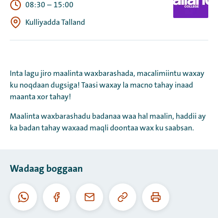
08:30
–
15:00
Kulliyadda Talland
Inta lagu jiro maalinta waxbarashada, macalimiintu waxay
ku noqdaan dugsiga! Taasi waxay la macno tahay inaad
maanta xor tahay!
Maalinta waxbarashadu badanaa waa hal maalin, haddii ay
ka badan tahay waxaad maqli doontaa wax ku saabsan.
Wadaag boggaan
Koobiyee
Daabac
Whatsapp
Facebook
I-
URL-
boggaan
meel