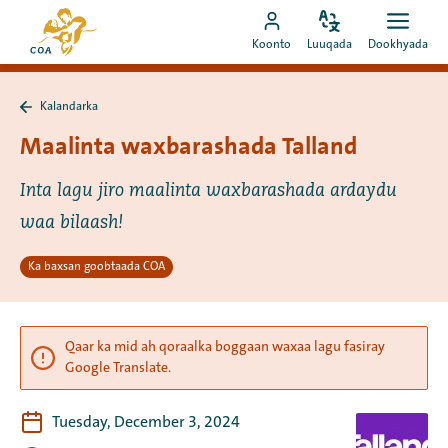
Si
Ee
toos
Bedel
Fur
Booqo
bogga
Koonto
Luuqada
Dookhyada
luuqada
dookh
ah
akoonka
hore
u
MyCOA
ee
booqo
Kalandarka
MyCOA
Ku
tusmada
laabo
Maalinta waxbarashada Talland
Kalandarka
Inta lagu jiro maalinta waxbarashada ardaydu
waa bilaash!
Ka baxsan goobtaada COA
Qaar ka mid ah qoraalka boggaan waxaa lagu fasiray
Google Translate.
Tuesday, December 3, 2024