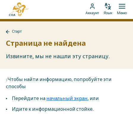
Перейти
На
к
Изменить
Отк
Перейти
главную
Аккаунт
Язык
Меню
язык
мен
контенту
к
страницу
аккаунту
MyCOA
Старт
MyCOA
Назад
к
Страница не найдена
Старт
Извините, мы не нашли эту страницу.
:Чтобы найти информацию, попробуйте эти
способы
Перейдите на
начальный экран
, или
Идите к информационной стойке.