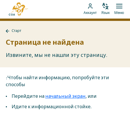
Перейти
На
к
Изменить
Отк
Перейти
главную
Аккаунт
Язык
Меню
язык
мен
контенту
к
страницу
аккаунту
MyCOA
Старт
MyCOA
Назад
к
Страница не найдена
Старт
Извините, мы не нашли эту страницу.
:Чтобы найти информацию, попробуйте эти
способы
Перейдите на
начальный экран
, или
Идите к информационной стойке.