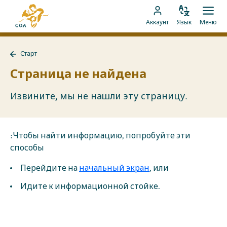
Перейти
На
к
Изменить
Отк
Перейти
главную
Аккаунт
Язык
Меню
язык
мен
контенту
к
страницу
аккаунту
MyCOA
Старт
MyCOA
Назад
к
Страница не найдена
Старт
Извините, мы не нашли эту страницу.
:Чтобы найти информацию, попробуйте эти
способы
Перейдите на
начальный экран
, или
Идите к информационной стойке.