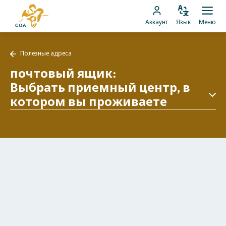
Перейти
На
к
Изменить
Отк
Перейти
главную
Аккаунт
Язык
Меню
язык
мен
контенту
к
страницу
аккаунту
MyCOA
Полезные адреса
MyCOA
Назад
к
почтовый ящик
:
Полезные
Выбрать приемный центр, в
адреса
котором вы проживаете
Загрузить