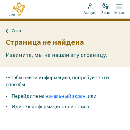
Перейти
На
к
Изменить
Отк
Перейти
главную
Аккаунт
Язык
Меню
язык
мен
контенту
к
страницу
аккаунту
MyCOA
Старт
MyCOA
Назад
к
Страница не найдена
Старт
Извините, мы не нашли эту страницу.
:Чтобы найти информацию, попробуйте эти
способы
Перейдите на
начальный экран
, или
Идите к информационной стойке.