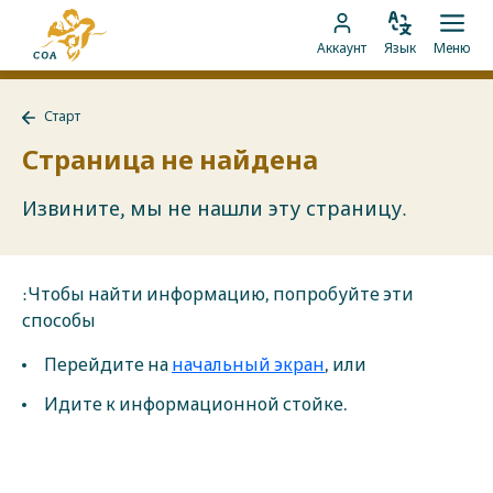
Перейти
На
к
Изменить
Отк
Перейти
главную
Аккаунт
Язык
Меню
язык
мен
контенту
к
страницу
аккаунту
MyCOA
Старт
MyCOA
Назад
к
Страница не найдена
Старт
Извините, мы не нашли эту страницу.
:Чтобы найти информацию, попробуйте эти
способы
Перейдите на
начальный экран
, или
Идите к информационной стойке.