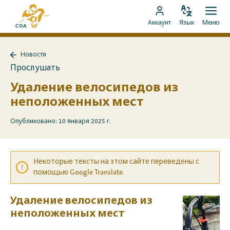
Перейти
На
к
Изменить
Отк
Перейти
главную
Аккаунт
Язык
Меню
язык
мен
контенту
к
страницу
аккаунту
MyCOA
Новости
MyCOA
Назад
Прослушать
к
Новости
Удаление велосипедов из
неположенных мест
Опубликовано: 10 января 2025 г.
Некоторые тексты на этом сайте переведены с
помощью Google Translate.
Удаление велосипедов из
неположенных мест