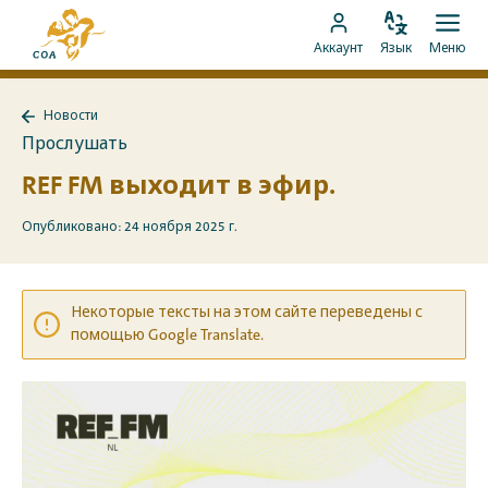
Перейти
На
к
Изменить
Отк
Перейти
главную
Аккаунт
Язык
Меню
язык
мен
контенту
к
страницу
аккаунту
MyCOA
Новости
MyCOA
Назад
Прослушать
к
Новости
REF FM выходит в эфир.
Опубликовано: 24 ноября 2025 г.
Некоторые тексты на этом сайте переведены с
помощью Google Translate.