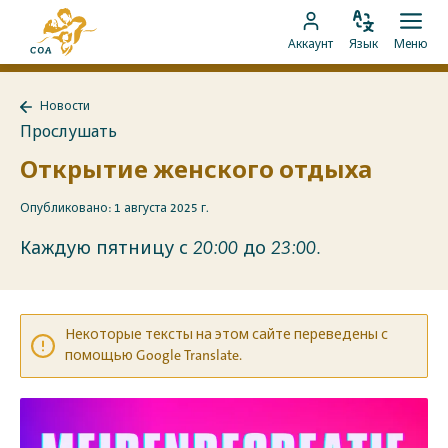
Перейти
На
к
Изменить
Отк
Перейти
главную
Аккаунт
Язык
Меню
язык
мен
контенту
к
страницу
аккаунту
MyCOA
Новости
MyCOA
Назад
Прослушать
к
Новости
Открытие женского отдыха
Опубликовано: 1 августа 2025 г.
Каждую пятницу с 20:00 до 23:00.
Некоторые тексты на этом сайте переведены с
помощью Google Translate.