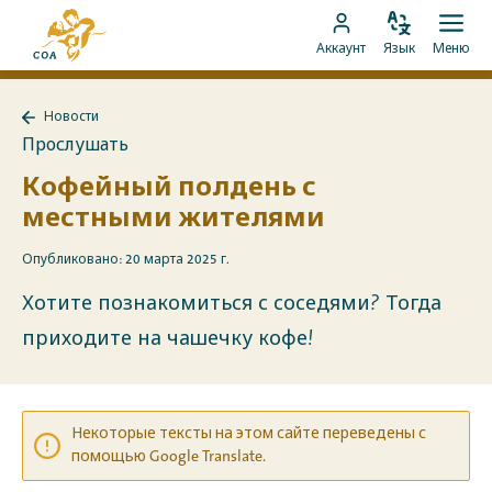
Перейти
На
к
Изменить
Отк
Перейти
главную
Аккаунт
Язык
Меню
язык
мен
контенту
к
страницу
аккаунту
MyCOA
Новости
MyCOA
Назад
Прослушать
к
Новости
Кофейный полдень с
местными жителями
Опубликовано: 20 марта 2025 г.
Хотите познакомиться с соседями? Тогда
приходите на чашечку кофе!
Некоторые тексты на этом сайте переведены с
помощью Google Translate.