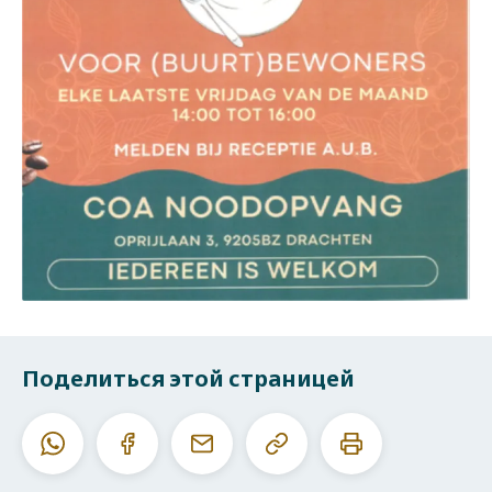
Поделиться этой страницей
Скопировать
Печатать
Whatsapp
Facebook
E-
данный
эту
mail