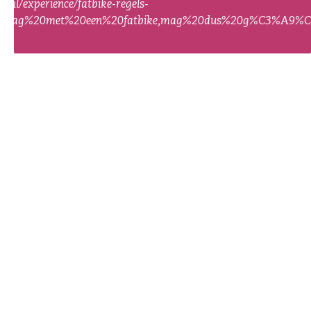
e.nl/experience/fatbike-regels-
%20mag%20met%20een%20fatbike,mag%20dus%20g%C3%A9%