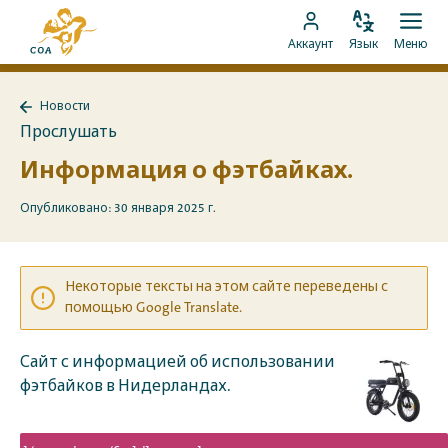
Перейти
На
к
Изменить
Отк
Перейти
главную
Аккаунт
Язык
Меню
язык
мен
контенту
к
страницу
аккаунту
MyCOA
Новости
MyCOA
Назад
Прослушать
к
Новости
Информация о фэтбайках.
Опубликовано: 30 января 2025 г.
Некоторые тексты на этом сайте переведены с
помощью Google Translate.
Сайт с информацией об использовании
фэтбайков в Нидерландах.