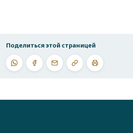
Поделиться этой страницей
Скопировать
Печатать
Whatsapp
Facebook
E-
данный
эту
mail
URL
страницу