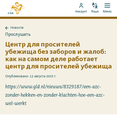
Перейти
На
к
Изменить
Отк
Перейти
главную
Аккаунт
Язык
Меню
язык
мен
контенту
к
страницу
аккаунту
MyCOA
Новости
MyCOA
Назад
Прослушать
к
Новости
Центр для просителей
убежища без заборов и жалоб:
как на самом деле работает
центр для просителей убежища
Опубликовано: 12 августа 2025 г.
https://www.gld.nl/nieuws/8329187/een-azc-
zonder-hekken-en-zonder-klachten-hoe-een-azc-
wel-werkt