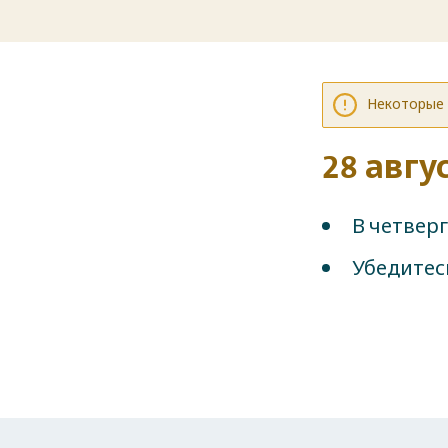
Некоторые т
28 авгу
В четверг
Убедитесь