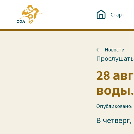
Перейти
На
к
Старт
главную
контенту
страницу
MyCOA
Новости
Назад
Прослушать
к
Новости
28 ав
воды.
Опубликовано: 2
В четверг,