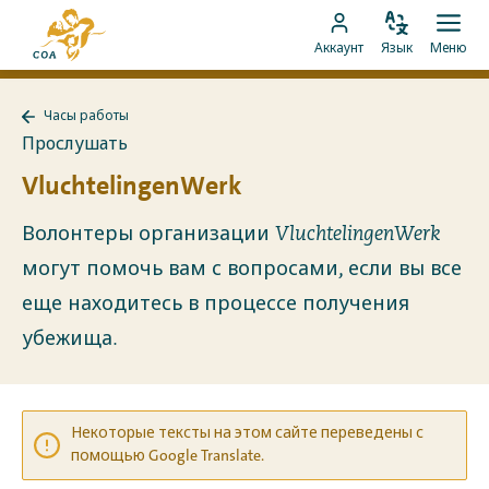
Перейти
На
к
Изменить
Отк
Перейти
главную
Аккаунт
Язык
Меню
язык
мен
контенту
к
страницу
аккаунту
MyCOA
Часы работы
MyCOA
Назад
Прослушать
к
Часы
VluchtelingenWerk
работы
Волонтеры организации VluchtelingenWerk
могут помочь вам с вопросами, если вы все
еще находитесь в процессе получения
убежища.
Некоторые тексты на этом сайте переведены с
помощью Google Translate.