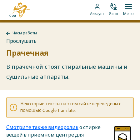
Перейти
На
к
Изменить
Отк
Перейти
главную
Аккаунт
Язык
Меню
язык
мен
контенту
к
страницу
аккаунту
MyCOA
Часы работы
MyCOA
Назад
Прослушать
к
Часы
Прачечная
работы
В прачечной стоят стиральные машины и
сушильные аппараты.
Некоторые тексты на этом сайте переведены с
помощью Google Translate.
Смотрите также видеоролик
о стирке
вещей в приемном центре для