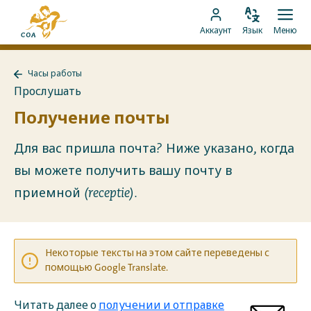
Перейти
На
к
Изменить
Отк
Перейти
главную
Аккаунт
Язык
Меню
язык
мен
контенту
к
страницу
аккаунту
MyCOA
Часы работы
MyCOA
Назад
Прослушать
к
Часы
Получение почты
работы
Для вас пришла почта? Ниже указано, когда
вы можете получить вашу почту в
приемной (receptie).
Некоторые тексты на этом сайте переведены с
помощью Google Translate.
Читать далее о
получении и отправке