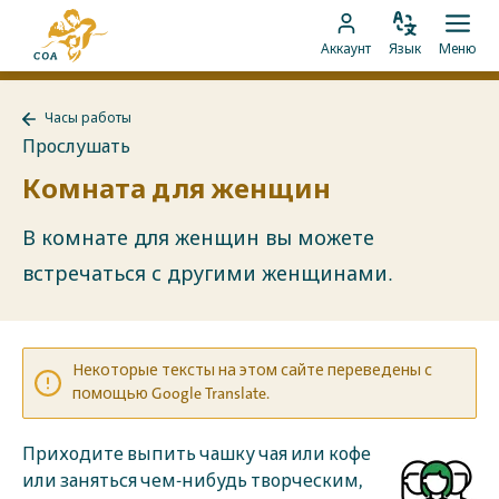
Перейти
На
к
Изменить
Отк
Перейти
главную
Аккаунт
Язык
Меню
язык
мен
контенту
к
страницу
аккаунту
MyCOA
Часы работы
MyCOA
Назад
Прослушать
к
Часы
Комната для женщин
работы
В комнате для женщин вы можете
встречаться с другими женщинами.
Некоторые тексты на этом сайте переведены с
помощью Google Translate.
Приходите выпить чашку чая или кофе
или заняться чем-нибудь творческим,