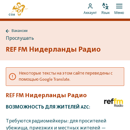
Перейти
На
к
Изменить
Отк
Перейти
главную
Аккаунт
Язык
Меню
язык
мен
контенту
к
страницу
аккаунту
MyCOA
Вакансии
MyCOA
Назад
Прослушать
к
Вакансии
REF FM Нидерланды Радио
Некоторые тексты на этом сайте переведены с
помощью Google Translate.
REF FM Нидерланды Радио
ВОЗМОЖНОСТЬ ДЛЯ ЖИТЕЛЕЙ AZC:
Требуются радиомейкеры: для просителей
убежища, приезжих и местных жителей —