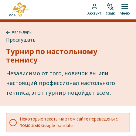
Перейти
На
к
Изменить
Отк
Перейти
главную
Аккаунт
Язык
Меню
язык
мен
контенту
к
страницу
аккаунту
MyCOA
Календарь
MyCOA
Назад
Прослушать
к
Календарь
Турнир по настольному
теннису
Независимо от того, новичок вы или
настоящий профессионал настольного
тенниса, этот турнир подойдет всем.
Некоторые тексты на этом сайте переведены с
помощью Google Translate.