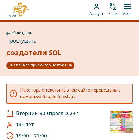
Перейти
На
к
Изменить
Отк
Перейти
главную
Аккаунт
Язык
Меню
язык
мен
контенту
к
страницу
аккаунту
MyCOA
Календарь
MyCOA
Назад
Прослушать
к
Календарь
создатели SOL
Вне вашего приемного центра COA
Некоторые тексты на этом сайте переведены с
помощью Google Translate.
Вторник, 30 апреля 2024 г.
14+ лет
19:00
–
21:00