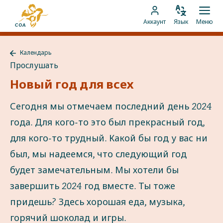
Перейти
На
к
Изменить
Отк
Перейти
главную
Аккаунт
Язык
Меню
язык
мен
контенту
к
страницу
аккаунту
MyCOA
Календарь
MyCOA
Назад
Прослушать
к
Календарь
Новый год для всех
Сегодня мы отмечаем последний день 2024
года. Для кого-то это был прекрасный год,
для кого-то трудный. Какой бы год у вас ни
был, мы надеемся, что следующий год
будет замечательным. Мы хотели бы
завершить 2024 год вместе. Ты тоже
придешь? Здесь хорошая еда, музыка,
горячий шоколад и игры.