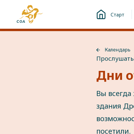
Перейти
На
к
Старт
главную
контенту
страницу
MyCOA
Календарь
Назад
Прослушать
к
Календарь
Дни 
Вы всегда
здания Дро
возможнос
посетили.