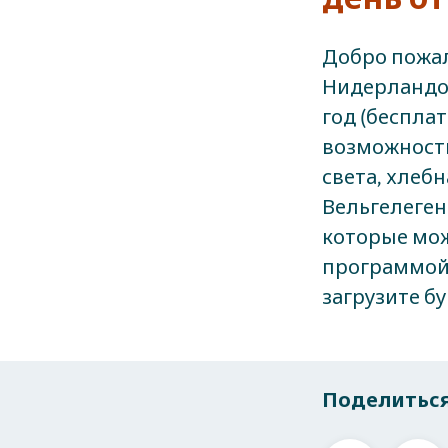
Добро пожал
Нидерландо
год (беспла
возможность
света, хлеб
Вельгелеген
которые мож
программой 
загрузите б
Поделиться