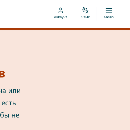
Изменить
Откры
Перейти
Аккаунт
Язык
Меню
язык
меню
к
аккаунту
MyCOA
в
на или
 есть
 бы не