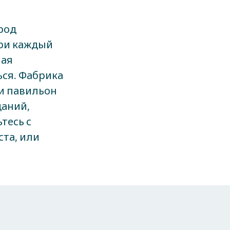
род
ри каждый
ная
ься. Фабрика
 и павильон
даний,
тесь с
та, или