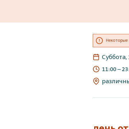
Некоторые т
Суббота, 
11:00
–
23
различны
день о