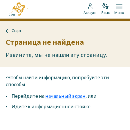
Перейти
На
к
Изменить
Отк
Перейти
главную
Аккаунт
Язык
Меню
язык
мен
контенту
к
страницу
аккаунту
MyCOA
Старт
MyCOA
Назад
к
Страница не найдена
Старт
Извините, мы не нашли эту страницу.
:Чтобы найти информацию, попробуйте эти
способы
Перейдите на
начальный экран
, или
Идите к информационной стойке.