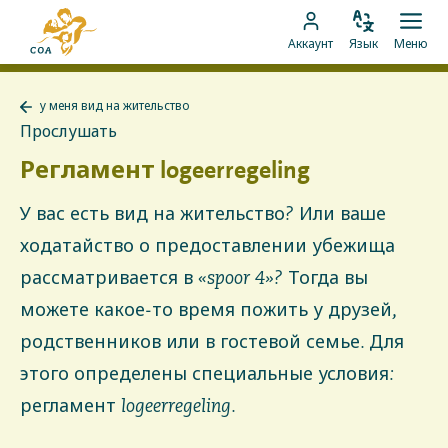
Перейти
На
к
Изменить
Отк
Перейти
главную
Аккаунт
Язык
Меню
язык
мен
контенту
к
страницу
аккаунту
MyCOA
у меня вид на жительство
MyCOA
Назад
Прослушать
к
у
Регламент logeerregeling
меня
вид
на
У вас есть вид на жительство? Или ваше
жительство
ходатайство о предоставлении убежища
рассматривается в «spoor 4»? Тогда вы
можете какое-то время пожить у друзей,
родственников или в гостевой семье. Для
этого определены специальные условия:
регламент logeerregeling.