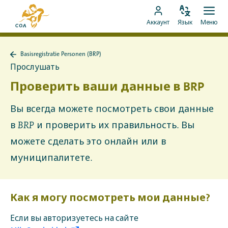
Перейти
На
к
Изменить
Отк
Перейти
главную
Аккаунт
Язык
Меню
язык
мен
контенту
к
страницу
аккаунту
MyCOA
Basisregistratie Personen (BRP)
MyCOA
Назад
Прослушать
к
Basisregistratie
Проверить ваши данные в BRP
Personen
(BRP)
Вы всегда можете посмотреть свои данные
в BRP и проверить их правильность. Вы
можете сделать это онлайн или в
муниципалитете.
Как я могу посмотреть мои данные?
Если вы авторизуетесь на сайте