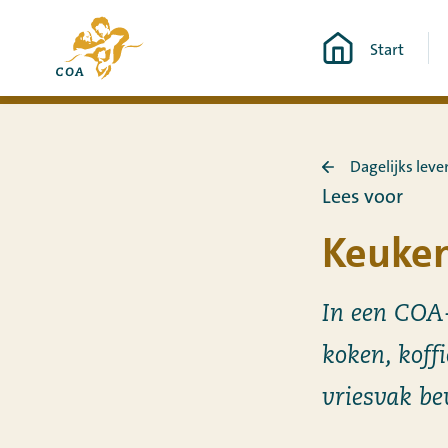
Ga
Naar
direct
Start
de
naar
startpagina
de
van
content
MyCOA
Dagelijks leve
Terug
Lees voor
naar
Dagelijks
Keuke
leven
in
een
In een COA-
COA-
locatie
koken, koffi
vriesvak b