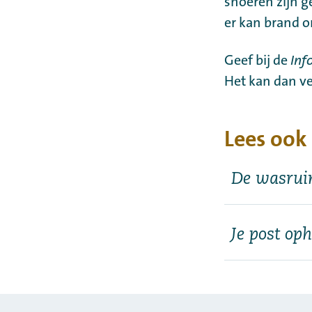
snoeren zijn g
er kan brand o
Geef bij de
Inf
Het kan dan v
Lees ook
De wasrui
Je post op