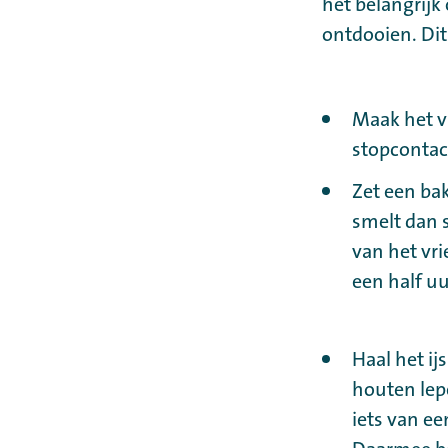
het belangrijk
ontdooien. Dit 
Maak het vr
stopcontac
Zet een bak
smelt dan 
van het vr
een half uu
Haal het ij
houten lepe
iets van ee