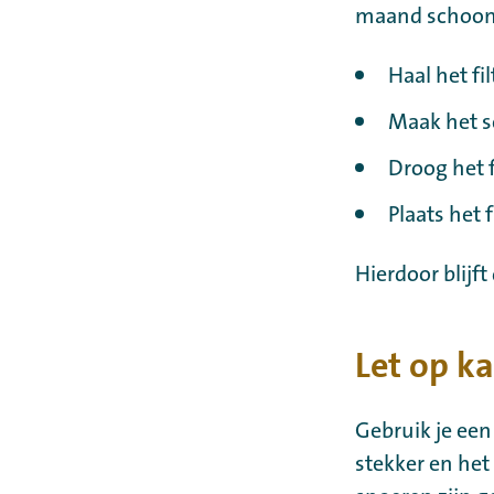
maand schoong
Haal het fil
Maak het s
Droog het f
Plaats het 
Hierdoor blijf
Let op k
Gebruik je een
stekker en het