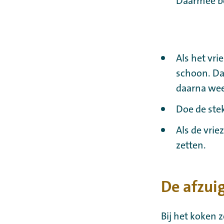
Daarmee be
Als het vr
schoon. Da
daarna wee
Doe de stek
Als de vrie
zetten.
De afzu
Bij het koken z