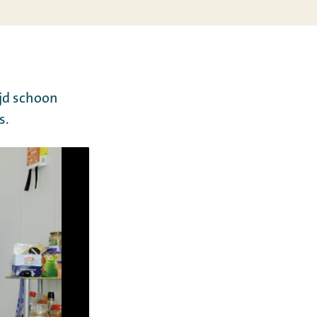
ijd schoon
s.