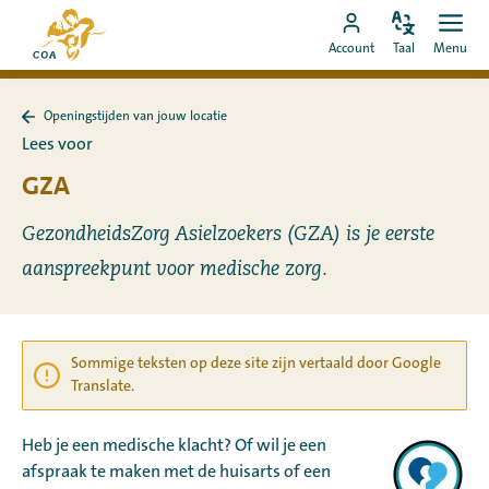
Ga
Naar
direct
Pas
Ope
Ga
de
Account
Taal
Menu
de
men
naar
naar
startpagina
taal
de
MyCOA-
van
aan
content
Openingstijden van jouw locatie
account
MyCOA
Terug
Lees voor
naar
Openingstijden
GZA
van
jouw
locatie
GezondheidsZorg Asielzoekers (GZA) is je eerste
aanspreekpunt voor medische zorg.
Sommige teksten op deze site zijn vertaald door Google
Translate.
Heb je een medische klacht? Of wil je een
afspraak te maken met de huisarts of een