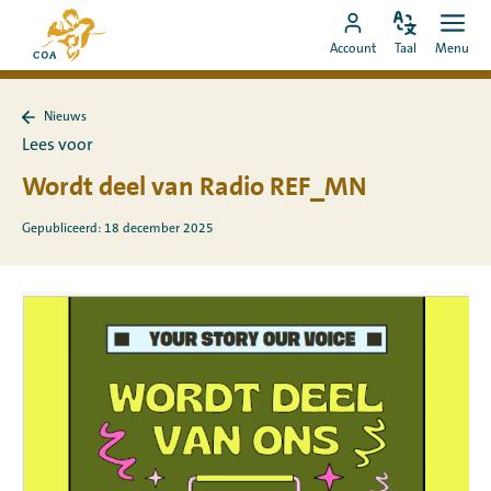
Ga
Naar
direct
Pas
Ope
Ga
de
Account
Taal
Menu
de
men
naar
naar
startpagina
taal
de
MyCOA-
van
aan
content
Nieuws
account
MyCOA
Terug
Lees voor
naar
Nieuws
Wordt deel van Radio REF_MN
Gepubliceerd: 18 december 2025