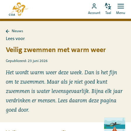
Ga
Naar
direct
Pas
Ope
Ga
de
Account
Taal
Menu
de
men
naar
naar
startpagina
taal
de
MyCOA-
van
aan
content
Nieuws
account
MyCOA
Terug
Lees voor
naar
Nieuws
Veilig zwemmen met warm weer
Gepubliceerd: 23 juni 2026
Het wordt warm weer deze week. Dan is het fijn
om te zwemmen. Maar als je niet goed kunt
zwemmen is water levensgevaarlijk. Bijna elk jaar
verdrinken er mensen. Lees daarom deze pagina
goed door.