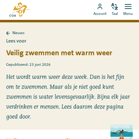
Ga
Naar
direct
Pas
Ope
Ga
de
Account
Taal
Menu
de
men
naar
naar
startpagina
taal
de
MyCOA-
van
aan
content
Nieuws
account
MyCOA
Terug
Lees voor
naar
Nieuws
Veilig zwemmen met warm weer
Gepubliceerd: 23 juni 2026
Het wordt warm weer deze week. Dan is het fijn
om te zwemmen. Maar als je niet goed kunt
zwemmen is water levensgevaarlijk. Bijna elk jaar
verdrinken er mensen. Lees daarom deze pagina
goed door.