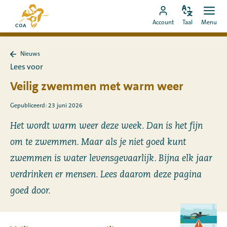
Ga
Naar
direct
Pas
Ope
Ga
de
Account
Taal
Menu
de
men
naar
naar
startpagina
taal
de
MyCOA-
van
aan
content
Nieuws
account
MyCOA
Terug
Lees voor
naar
Nieuws
Veilig zwemmen met warm weer
Gepubliceerd: 23 juni 2026
Het wordt warm weer deze week. Dan is het fijn
om te zwemmen. Maar als je niet goed kunt
zwemmen is water levensgevaarlijk. Bijna elk jaar
verdrinken er mensen. Lees daarom deze pagina
goed door.