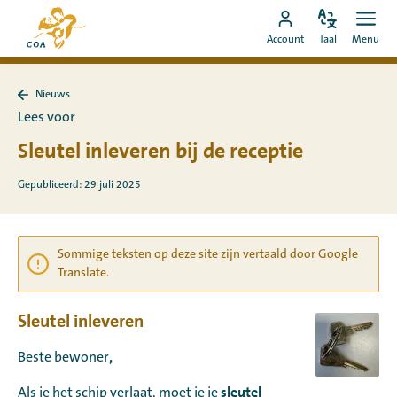
Ga
Naar
direct
Pas
Ope
Ga
de
Account
Taal
Menu
de
men
naar
naar
startpagina
taal
de
MyCOA-
van
aan
content
Nieuws
account
MyCOA
Terug
Lees voor
naar
Nieuws
Sleutel inleveren bij de receptie
Gepubliceerd: 29 juli 2025
Sommige teksten op deze site zijn vertaald door Google
Translate.
Sleutel inleveren
,
Beste bewoner
sleutel
Als je het schip verlaat, moet je je