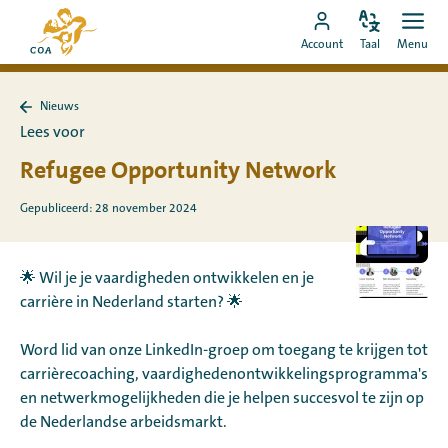
Ga
Naar
direct
Pas
Ope
Ga
de
Account
Taal
Menu
de
men
naar
naar
startpagina
taal
de
MyCOA-
van
aan
content
Nieuws
account
MyCOA
Terug
Lees voor
naar
Nieuws
Refugee Opportunity Network
Gepubliceerd: 28 november 2024
🌟 Wil je je vaardigheden ontwikkelen en je
carrière in Nederland starten? 🌟
Word lid van onze LinkedIn-groep om toegang te krijgen tot
carrièrecoaching, vaardighedenontwikkelingsprogramma's
en netwerkmogelijkheden die je helpen succesvol te zijn op
de Nederlandse arbeidsmarkt.