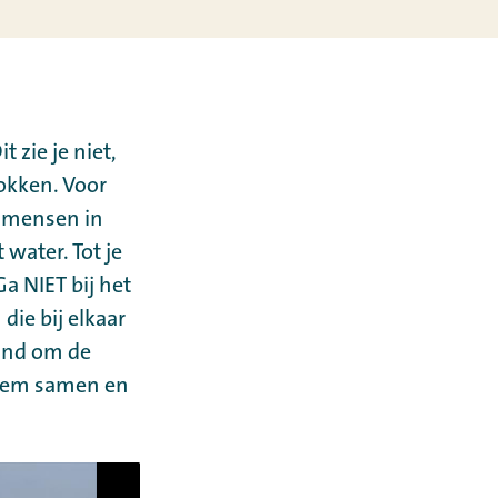
 zie je niet,
okken. Voor
r mensen in
 water. Tot je
 NIET bij het
die bij elkaar
aand om de
Zwem samen en