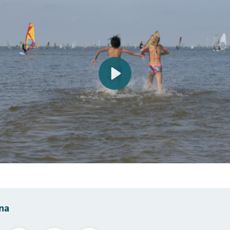
Play
na