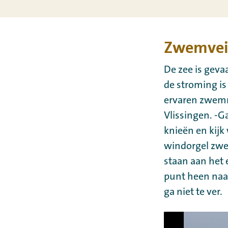
Zwemvei
De zee is gevaa
de stroming is
ervaren zwemme
Vlissingen. -Ga
knieën en kij
windorgel zwem
staan aan het 
punt heen naar
ga niet te ver.