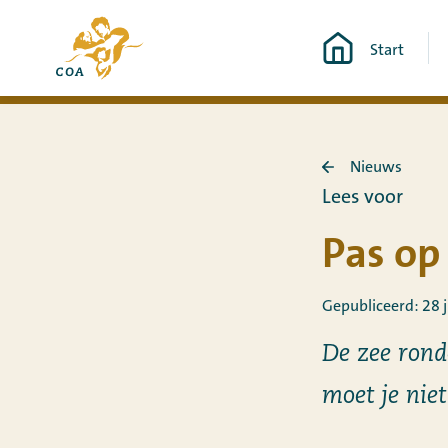
Ga
Naar
direct
Start
de
naar
startpagina
de
van
content
MyCOA
Nieuws
Terug
Lees voor
naar
Nieuws
Pas o
Gepubliceerd: 28 j
De zee rond
moet je ni